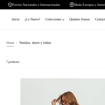
o
cana
Envíos Nacionales e Internacionales
Moda Europea y 
n
t
e
Inicio
¡Lo Nuevo!
Colecciones
Quiénes Somos
Contác
n
i
d
o
Home
Vestidos, shorts y faldas
7 productos